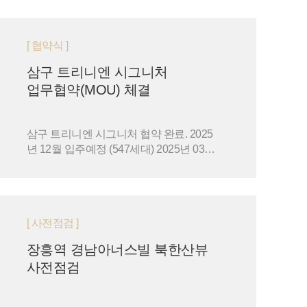
[ 협약식 ]
삼구 트리니엔 시그니처
업무협약(MOU) 체결
삼구 트리니엔 시그니처 협약 완료. 2025
년 12월 입주예정 (547세대) 2025년 03월
12일 '삼구 트리니엔 시그니처 ' 입주예정
자협의회와의 상호 …
[ 사전점검 ]
장흥역 경남아너스빌 북한산뷰
사전점검