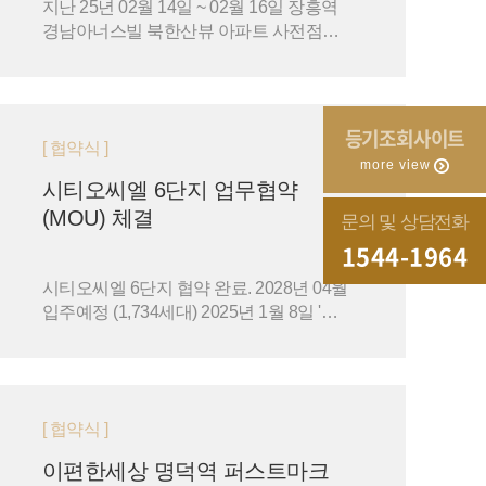
지난 25년 02월 14일 ~ 02월 16일 장흥역
경남아너스빌 북한산뷰 아파트 사전점검
행사가 진행되었습니다.
등기조회사이트
[ 협약식 ]
more view
시티오씨엘 6단지 업무협약
(MOU) 체결
문의 및 상담전화
1544-1964
시티오씨엘 6단지 협약 완료. 2028년 04월
입주예정 (1,734세대) 2025년 1월 8일 '시
티오씨엘 6단지' 입주예정자협의회와의
상호 업무협력을 체결…
[ 협약식 ]
이편한세상 명덕역 퍼스트마크